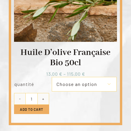
Huile D’olive Française
Bio 50cl
13,00
€
–
115,00
€
quantité

Huile
d'olive
ADD TO CART
française
bio