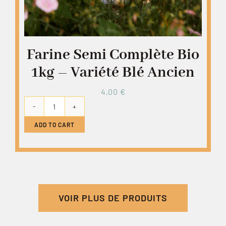
Farine Semi Complète Bio
1kg – Variété Blé Ancien
4,00
€
Farine
semi
ADD TO CART
complète
bio
1kg
-
variété
VOIR PLUS DE PRODUITS
blé
ancien
quantity