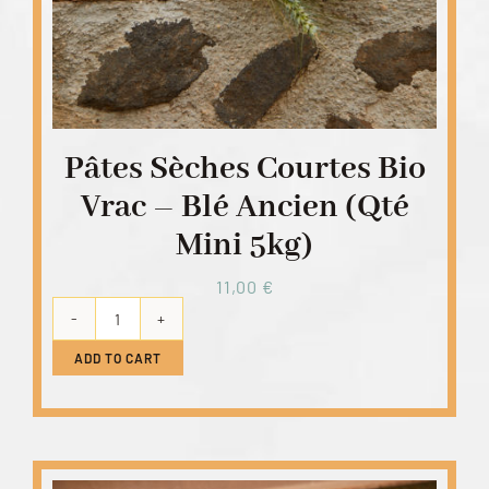
Pâtes Sèches Courtes Bio
Vrac – Blé Ancien (qté
Mini 5kg)
11,00
€
Pâtes
sèches
ADD TO CART
courtes
bio
vrac
-