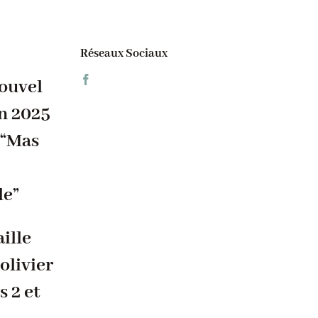
Réseaux Sociaux
ouvel
n 2025
 “Mas
le”
aille
’olivier
s 2 et