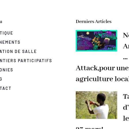
u
Derniers Articles
TIQUE
N
NEMENTS
A
ATION DE SALLE
…
NTIERS PARTICIPATIFS
Attack,pour une
ONIES
agriculture loca
G
TACT
T
d
le