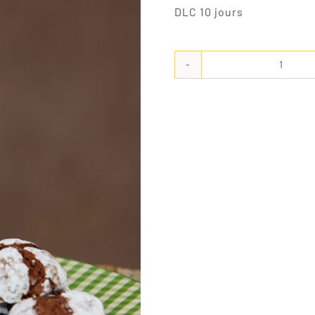
DLC 10 jours
Choco
crinkl
bio
-
paque
120g
quanti