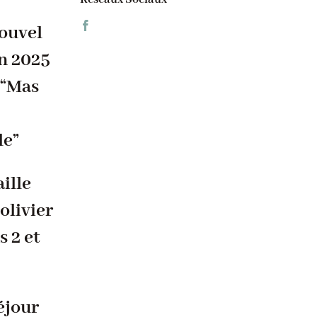
ouvel
n 2025
 “Mas
le”
aille
’olivier
s 2 et
éjour