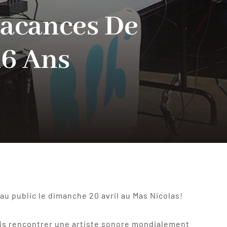
Vacances De
16 Ans
au public le dimanche 20 avril au Mas Nicolas!
 puis rencontrer une artiste sonore mondialement