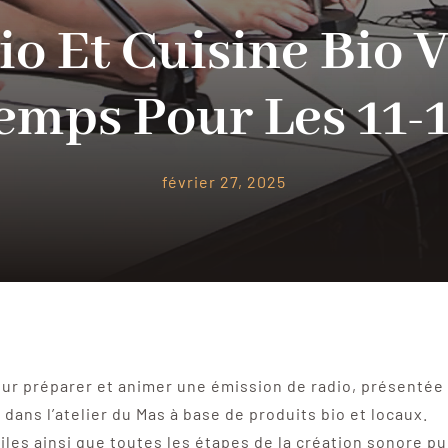
io Et Cuisine Bio 
emps Pour Les 11-
février 27, 2025
pour préparer et animer une émission de radio, présentée 
dans l’atelier du Mas à base de produits bio et locaux.
utiles ainsi que toutes les étapes de la création sonore