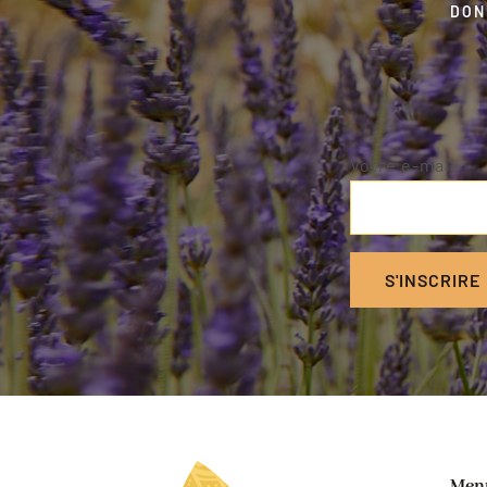
DON
Votre e-mail
Men