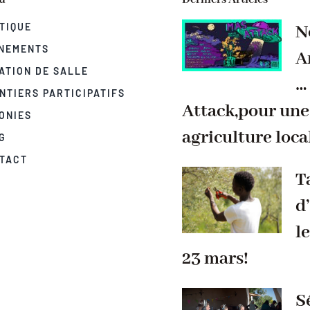
TIQUE
N
NEMENTS
A
ATION DE SALLE
…
NTIERS PARTICIPATIFS
Attack,pour une
ONIES
agriculture loca
G
TACT
T
d
le
23 mars!
S