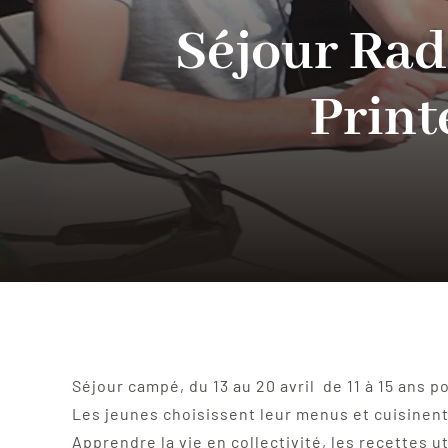
Séjour Rad
Print
Séjour campé, du 13 au 20 avril de 11 à 15 ans 
Les jeunes choisissent leur menus et cuisinent 
Apprendre la vie en collectivité, les recettes 